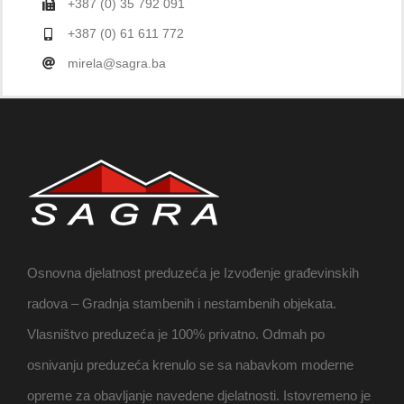
+387 (0) 35 792 091
+387 (0) 61 611 772
mirela@sagra.ba
Osnovna djelatnost preduzeća je Izvođenje građevinskih
radova – Gradnja stambenih i nestambenih objekata.
Vlasništvo preduzeća je 100% privatno. Odmah po
osnivanju preduzeća krenulo se sa nabavkom moderne
opreme za obavljanje navedene djelatnosti. Istovremeno je