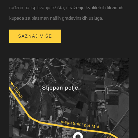
rađeno na ispitivanju tržišta, i traženju kvalitetnih-likvidnih
kupaca za plasman naših građevinskih usluga.
SAZNAJ VIŠE