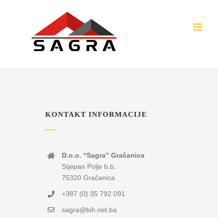
Skip
to
content
KONTAKT INFORMACIJE
D.o.o. “Sagra” Gračanica
Stjepan Polje b.b.
75320 Gračanica
+387 (0) 35 792 091
sagra@bih.net.ba