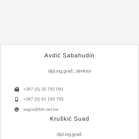
Avdić Sabahudin
dipl.ing.građ., direktor
+387 (0) 35 792 091
+387 (0) 61 193 795
sagra@bih.net.ba
Kruškić Suad
dipl.ing.građ.